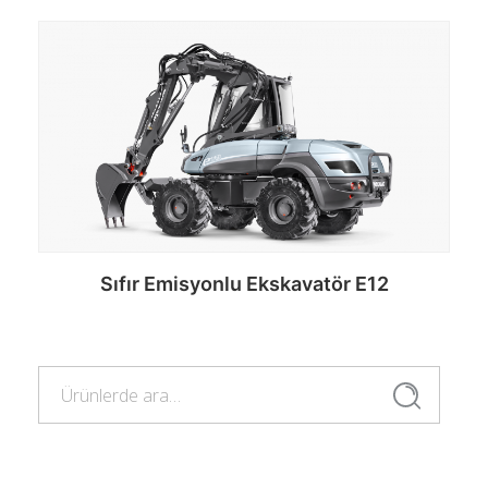
Sıfır Emisyonlu Ekskavatör E12
Ara:
Devamını oku
Ara