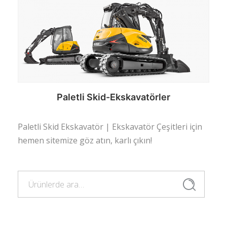
Paletli Skid-Ekskavatörler
Paletli Skid Ekskavatör | Ekskavatör Çeşitleri için
hemen sitemize göz atın, karlı çıkın!
Devamını oku
Ara:
Ara