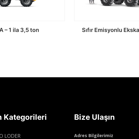
A – 1 ila 3,5 ton
Sıfır Emisyonlu Ekska
Devamını oku
Devamını ok
 Kategorileri
Bize Ulaşın
O LODER
Adres Bilgilerimiz