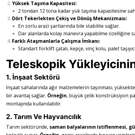
Yüksek Taşıma Kapasitesi:
2 tondan 12 tona kadar yük taşıma kapasitesine sah
Dört Tekerlekten Çekiş ve Dönüş Mekanizması:
En zorlu arazi şartlarında bile stabilite sağlar.
Dar alanlarda kolay manevra yapabilme özelliğine sa
Farklı Ataşmanlarla Çalışma İmkanı:
Standart forklift çatalı, kepçe, vinç kolu, palet taşıyıc
Teleskopik Yükleyicinin
1. İnşaat Sektörü
İnşaat sahalarında ağır malzemelerin taşınması, yüksekte
bir avantaj sağlar.
Örneğin
, büyük çelik konstrüksiyon par
montajında kullanılabilir.
2. Tarım Ve Hayvancılık
Tarım sektöründe,
saman balyalarının istiflenmesi, gü