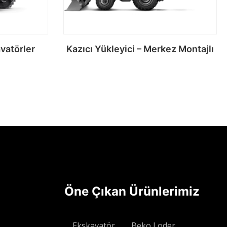
vatörler
Kazıcı Yükleyici – Merkez Montajlı
u
Devamını oku
Öne Çıkan Ürünlerimiz
Ekskavatör
Beko Loder