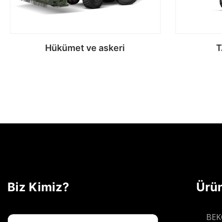
Hükümet ve askeri
T
Devamını oku
Biz Kimiz?
Ürün
BEK