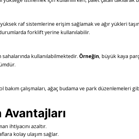
 yükseğe istiflemek için kullanılırken, palet çatalı takılarak 
yüksek raf sistemlerine erişim sağlamak ve ağır yükleri taşıma
urumlarda forklift yerine kullanılabilir.
n sahalarında kullanılabilmektedir.
Örneğin
, büyük kaya parç
zümdür.
 yol bakım çalışmaları, ağaç budama ve park düzenlemeleri gib
 Avantajları
an ihtiyacını azaltır.
aflara kolay ulaşım sağlar.