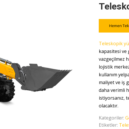
Telesko
Hemen Tekl
Teleskopik yük
kapasitesi ve
vazgeçilmez ha
lojistik merk
kullanım yelp
maliyet ve iş 
daha verimli 
istiyorsanız, t
olacaktır.
Kategoriler:
G
Etiketler:
Tele