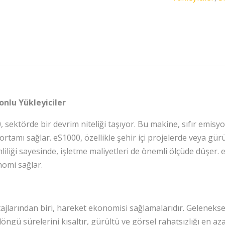
onlu Yükleyiciler
, sektörde bir devrim niteliği taşıyor. Bu makine, sıfır emisy
rtamı sağlar. eS1000, özellikle şehir içi projelerde veya gür
mliliği sayesinde, işletme maliyetleri de önemli ölçüde düşer. 
nomi sağlar.
jlarından biri, hareket ekonomisi sağlamalarıdır. Geleneksel 
ngü sürelerini kısaltır, gürültü ve görsel rahatsızlığı en aza