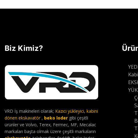
Devamını oku
Biz Kimiz?
Ürün
YED
Kab
EKS
YÜK
Ç
S
VRD İş makineleri olarak;
Kazıcı yükleyici
,
kabini
T
dönen ekskavatör
,
beko loder
gibi çeşitli
B
ürünler ve Volvo, Terex, Fermec, MF, Mecalac
T
markaları başta olmak üzere çeşitli markaların
K