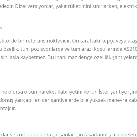
dedir. Dizel versiyonlar, yakıt tüketimini sınırlarken, elektrik
s
ektörde bir referans noktasıdır. Ön taraftaki kepçe veya ataş
özellik, tüm pozisyonlarda ve tüm arazi koşullarında AS210’u
sini asla kaybetmez. Bu inanılmaz denge özelliği, şantiyelerde
 ne olursa olsun hareket kabiliyetini korur. İster şantiye için
dönüş yarıçapı, en dar şantiyelerde bile yüksek manevra kabiliy
ntajdır.
le dar ve zorlu alanlarda çalışanlar için tasarlanmış makinel