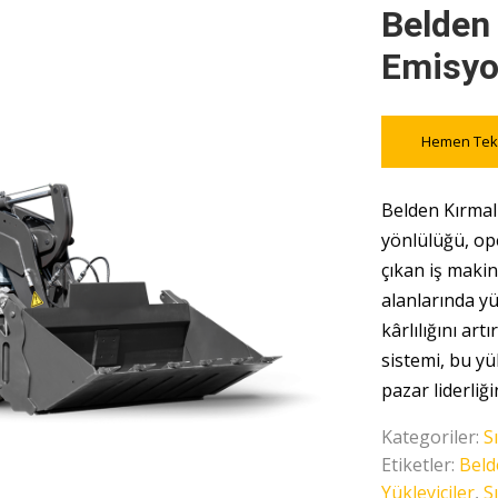
Belden 
Emisyo
Hemen Tekl
Belden Kırmalı
yönlülüğü, op
çıkan iş makin
alanlarında yü
kârlılığını art
sistemi, bu yü
pazar liderliğ
Kategoriler:
S
Etiketler:
Beld
Yükleyiciler
,
S