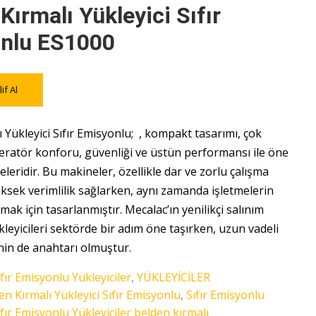
Kırmalı Yükleyici Sıfır
nlu ES1000
if Al
 Yükleyici Sıfır Emisyonlu; , kompakt tasarımı, çok
eratör konforu, güvenliği ve üstün performansı ile öne
eleridir. Bu makineler, özellikle dar ve zorlu çalışma
ksek verimlilik sağlarken, aynı zamanda işletmelerin
ırmak için tasarlanmıştır. Mecalac’ın yenilikçi salınım
kleyicileri sektörde bir adım öne taşırken, uzun vadeli
inin de anahtarı olmuştur.
ıfır Emisyonlu Yükleyiciler
,
YÜKLEYİCİLER
en Kırmalı Yükleyici Sıfır Emisyonlu
,
Sıfır Emisyonlu
ıfır Emisyonlu Yükleyiciler belden kırmalı