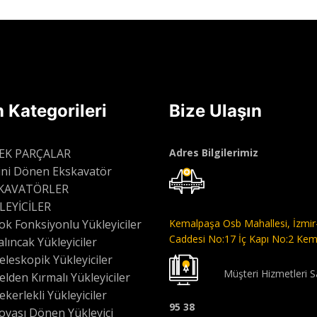
Devamını oku
Devamını ok
 Kategorileri
Bize Ulaşın
EK PARÇALAR
Adres Bilgilerimiz
ini Dönen Ekskavatör
KAVATÖRLER
LEYİCİLER
ok Fonksiyonlu Yükleyiciler
Kemalpaşa Osb Mahallesi,
İzmir
Caddesi No:17 İç Kapı No:2 Kem
alıncak Yükleyiciler
eleskopik Yükleyiciler
Müşteri Hizmetleri S
elden Kırmalı Yükleyiciler
ekerlekli Yükleyiciler
95 38
ovası Dönen Yükleyici