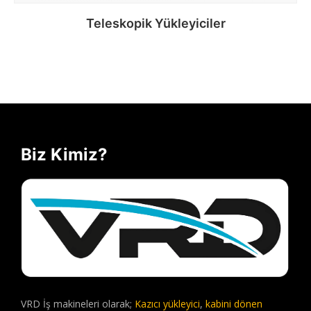
Teleskopik Yükleyiciler
Devamını oku
Biz Kimiz?
VRD İş makineleri olarak;
Kazıcı yükleyici
,
kabini dönen